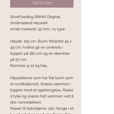
Add to Cart
SlowFeeding SMHN Original
Småmasked høysekk
small maskestr 35 mm, ny type
Høyde: 105 cm. Bunn: firkantet 45 x
45 cm, hvilket gir en omkrets i
toppen på 180 cm og en diameter
på 57 cm.
Rommer 9-12 kg høy.
Høysekkene som har flat bunn som
et rundballenett. Snøres sammen i
toppen med et opphengstau. Raske
å fylle og snøres fort sammen ved å
dra i renneløkken.
Passer til bokshjørne, ute, henge i et