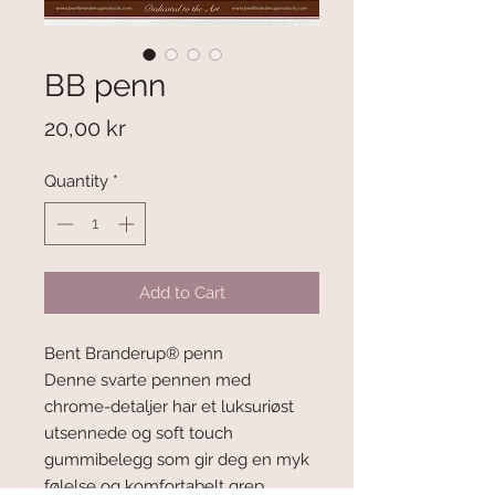
BB penn
Price
20,00 kr
Quantity
*
Add to Cart
Bent Branderup® penn
Denne svarte pennen med
chrome-detaljer har et luksuriøst
utsennede og soft touch
gummibelegg som gir deg en myk
følelse og komfortabelt grep.