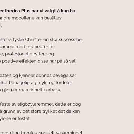
r Iberica Plus har vi valgt å kun ha
ndre modellene kan bestilles,
l.
e fra tyske Christ er en stor suksess her
amarbeid med terapeuter for
, profesjonelle ryttere og
 positive effekten disse har på så vel
hesten og kjenner dennes bevegelser
tter behagelig og mykt og fordeler
 gjør når man rir helt barbakk.
 feste av stigbøyleremmer, dette er dog
å grunn av det store trykket det da kan
ylene er festet.
e og kan tromles, spesielt vaskemiddel