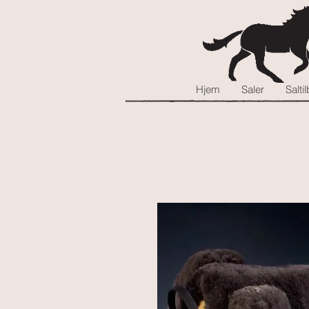
Hjem
Saler
Salti