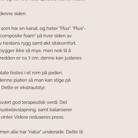
 denne siden.
om har en kanal, og heter "Plus". "Plus"-
"composite foam" på hver siden av
v hestens rygg samt økt sitskomfort.
bygger ikke så mye, men nok til å
redden er ca 7 cm, denne kan justeres.
late festes i et rom på paden.
 denne platen så man kan stige på
Dette er ekstrautstyr.
vært god terapeutisk verdi. Det
uskelavslapning, samt balanserer
nter. Videre reduseres press,
 men alle har "natur" underside. Dette til