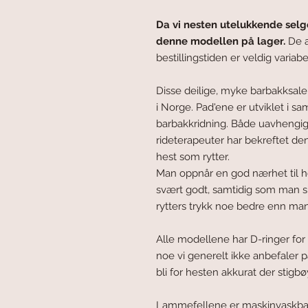
Da vi nesten utelukkende selge
denne modellen på lager.
De a
bestillingstiden er veldig variabe
Disse deilige, myke barbakksalen
i Norge. Pad'ene er utviklet i s
barbakkridning. Både uavhengige
rideterapeuter har bekreftet den
hest som rytter.
Man oppnår en god nærhet til 
svært godt, samtidig som man si
rytters trykk noe bedre enn man
Alle modellene har D-ringer for
noe vi generelt ikke anbefaler p
bli for hesten akkurat der stigbø
Lammefellene er maskinvaskbar