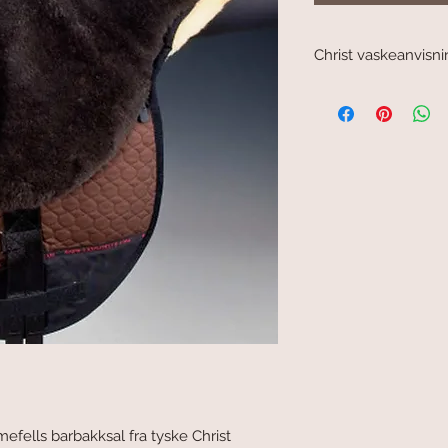
Christ vaskeanvisni
Takket være den ekskl
Christ lammefellprodu
alle foamprodukter/pu
med metalldeler bør v
Vaskes på ullvask ell
Bruk kun Christ's spe
spesielt for disse la
vaskemidler for stoff e
da de fjerner viktige fe
lammefellen hard og 
Etter vask kan fellen 
Dette holder produkte
Dersom du ikke har tø
lammefellen utendørs,
Mens den tørker kan d
da den er mer elastisk 
ells barbakksal fra tyske Christ