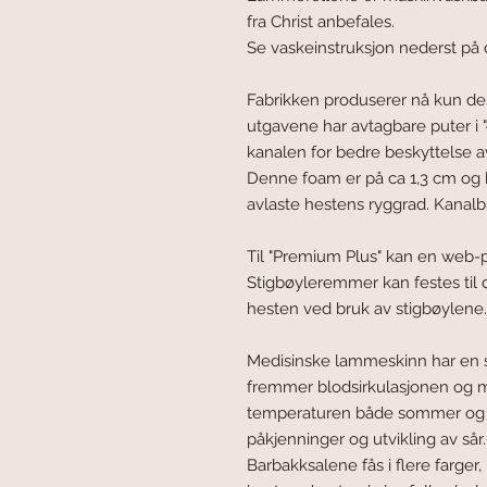
fra Christ anbefales.
Se vaskeinstruksjon nederst på
Fabrikken produserer nå kun de s
utgavene har avtagbare puter i 
kanalen for bedre beskyttelse a
Denne foam er på ca 1,3 cm og 
avlaste hestens ryggrad. Kanalb
Til "Premium Plus" kan en web-p
Stigbøyleremmer kan festes til
hesten ved bruk av stigbøylene. 
Medisinske lammeskinn har en s
fremmer blodsirkulasjonen og m
temperaturen både sommer og vi
påkjenninger og utvikling av sår.
Barbakksalene fås i flere farger,