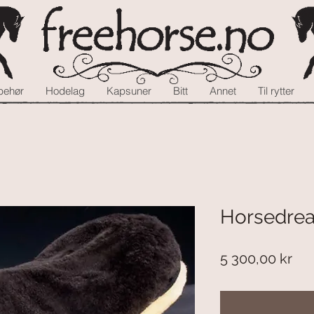
lbehør
Hodelag
Kapsuner
Bitt
Annet
Til rytter
Horsedre
Pri
5 300,00 kr