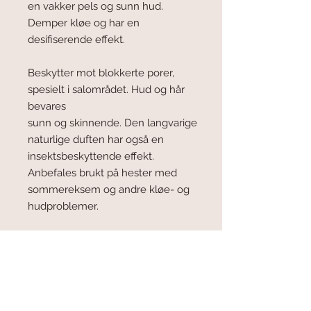
en vakker pels og sunn hud.
Demper kløe og har en
desifiserende effekt.
Beskytter mot blokkerte porer,
spesielt i salområdet. Hud og hår
bevares
sunn og skinnende. Den langvarige
naturlige duften har også en
insektsbeskyttende effekt.
Anbefales brukt på hester med
sommereksem og andre kløe- og
hudproblemer.
Flaske 500 ml
Tyske LEOVET er
ledendeleverandør i de fleste land
av pleiemidler for hov og pels samt