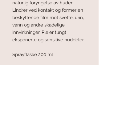
naturlig foryngelse av huden.
Lindrer ved kontakt og former en
beskyttende film mot svette, urin,
vann og andre skadelige
innvirkninger. Pleier tungt
eksponerte og sensitive huddeler.
Sprayflaske 200 ml
Tyske LEOVET er
ledendeleverandør i de fleste land
av pleiemidler for hov og pels samt
fortilskudd. Produktenes
overveldende aksept skyldes at de
virker og at de er basert på
naturlige råvarer og svært lite - i de
fleste produkter ingen - kjemikalier.