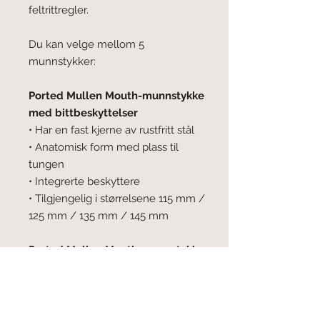
feltrittregler.
Du kan velge mellom 5
munnstykker:
Ported Mullen Mouth-munnstykke
med bittbeskyttelser
• Har en fast kjerne av rustfritt stål
• Anatomisk form med plass til
tungen
• Integrerte beskyttere
• Tilgjengelig i størrelsene 115 mm /
125 mm / 135 mm / 145 mm
Ported Mullen Mouth-munnstykke
• Har en fast kjerne av rustfritt stål
• Anatomisk form med plass til
tungen
• Tilgjengelig i størrelsene 115 mm /