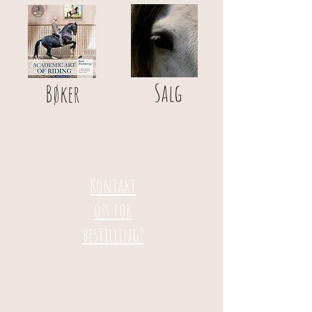
Salg
Bøker
Kontakt
oss
for
bestilling!